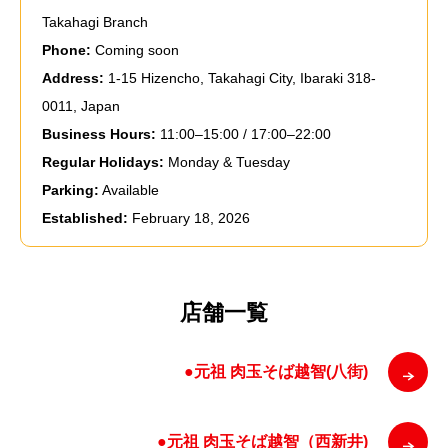
Takahagi Branch
Phone:
Coming soon
Address:
1-15 Hizencho, Takahagi City, Ibaraki 318-
0011, Japan
Business Hours:
11:00–15:00 / 17:00–22:00
Regular Holidays:
Monday & Tuesday
Parking:
Available
Established:
February 18, 2026
店舗一覧
●元祖 肉玉そば越智(八街)
●元祖 肉玉そば越智（西新井)