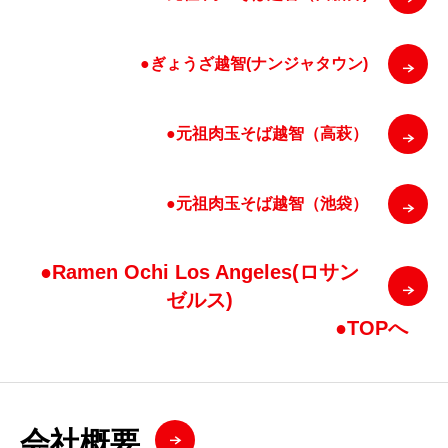
●ぎょうざ越智(ナンジャタウン)
●元祖肉玉そば越智（高萩）
●元祖肉玉そば越智（池袋）
●Ramen Ochi Los Angeles(ロサン
ゼルス)
●TOPへ
会社概要