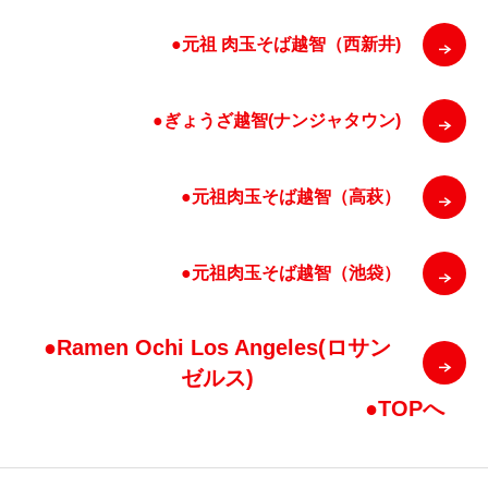
●元祖 肉玉そば越智（西新井)
●ぎょうざ越智(ナンジャタウン)
●元祖肉玉そば越智（高萩）
●元祖肉玉そば越智（池袋）
●Ramen Ochi Los Angeles(ロサン
ゼルス)
●TOPへ