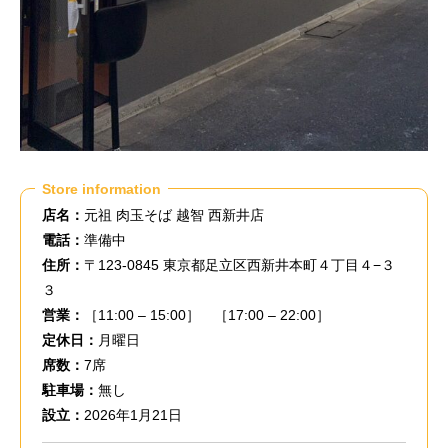
Store information
店名：
元祖 肉玉そば 越智 西新井店
電話：
準備中
住所：
〒123-0845 東京都足立区西新井本町４丁目４−３
３
営業：
［11:00 – 15:00］ ［17:00 – 22:00］
定休日：
月曜日
席数：
7席
駐車場：
無し
設立：
2026年1月21日